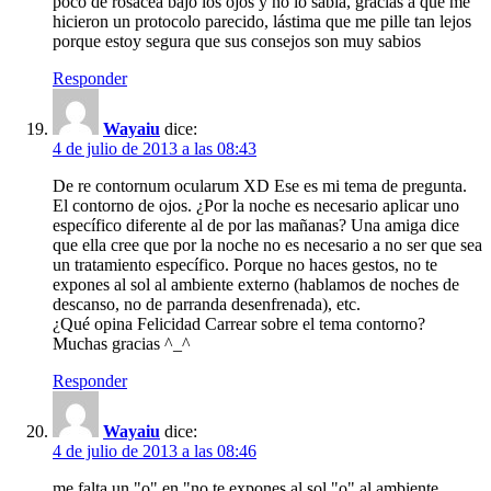
poco de rosácea bajo los ojos y no lo sabía, gracias a que me
hicieron un protocolo parecido, lástima que me pille tan lejos
porque estoy segura que sus consejos son muy sabios
Responder
Wayaiu
dice:
4 de julio de 2013 a las 08:43
De re contornum ocularum XD Ese es mi tema de pregunta.
El contorno de ojos. ¿Por la noche es necesario aplicar uno
específico diferente al de por las mañanas? Una amiga dice
que ella cree que por la noche no es necesario a no ser que sea
un tratamiento específico. Porque no haces gestos, no te
expones al sol al ambiente externo (hablamos de noches de
descanso, no de parranda desenfrenada), etc.
¿Qué opina Felicidad Carrear sobre el tema contorno?
Muchas gracias ^_^
Responder
Wayaiu
dice:
4 de julio de 2013 a las 08:46
me falta un "o" en "no te expones al sol "o" al ambiente