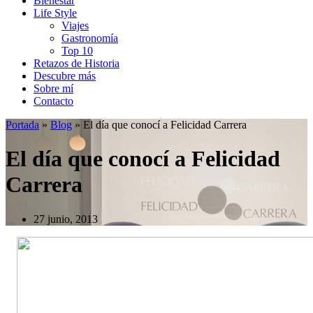
Bienestar
Life Style
Viajes
Gastronomía
Top 10
Retazos de Historia
Descubre más
Sobre mí
Contacto
Portada
»
Blog
»
El día que conocí a Felicidad Carrera
El día que conocí a Felicidad
Carrera
27 junio, 2013