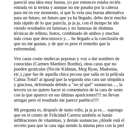
pareció una idea muy buena, yo por entonces estaba recién
entrada en la treinta y aunque no me pasaba por la cabeza
para mí en ese momento, si que lo veía una buena alternativa
para un futuro, un futuro que ya ha llegado, debo decir mucho
más rápido de lo que parecía, ja ja ja, con el tiempo he ido
viendo resultados en famosas y no famosas de distintas
técnicas de relleno, botox, combinado de ambos y muchas
más cosas que desconzoco y… he llegado a la conclusión de
que no me gustan, y de que es peor el remedio que la
enfermedad.
Veo caras como muñecas peponas y voy a dar nombres de
conocidas (Carmen Martínez Bordiu), otras caras que no
pueden gesticular (Nicole Kidman, Meg Ryan, Madonna,
etc.) ¿que fue de aquella chica pecosa que salía en la película
Calma Total? al iguaql que la segunda una cara tan simpática
y graciosa, deformada debido a "no sé qué" sustancias…, la
tercera ya no quiero hacer ni comentarios de la cara de susto
con la que aparece en sus últimas apariciones!!!! no llevan
arrugas pero el resultado me parece patético!!!!
Mi pregunta es, después de tanto rollo, ja ja ja es… supongo
que en el centro de Felicidad Carrera también se harán
infiltraciones de vitaminas, y demás sustancias ¿dónde está el
secreto para que la cara siga siendo la misma pero con la piel