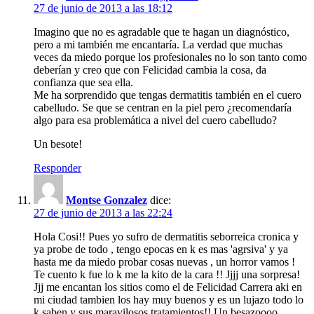
27 de junio de 2013 a las 18:12
Imagino que no es agradable que te hagan un diagnóstico,
pero a mi también me encantaría. La verdad que muchas
veces da miedo porque los profesionales no lo son tanto como
deberían y creo que con Felicidad cambia la cosa, da
confianza que sea ella.
Me ha sorprendido que tengas dermatitis también en el cuero
cabelludo. Se que se centran en la piel pero ¿recomendaría
algo para esa problemática a nivel del cuero cabelludo?
Un besote!
Responder
Montse Gonzalez
dice:
27 de junio de 2013 a las 22:24
Hola Cosi!! Pues yo sufro de dermatitis seborreica cronica y
ya probe de todo , tengo epocas en k es mas 'agrsiva' y ya
hasta me da miedo probar cosas nuevas , un horror vamos !
Te cuento k fue lo k me la kito de la cara !! Jjjj una sorpresa!
Jjj me encantan los sitios como el de Felicidad Carrera aki en
mi ciudad tambien los hay muy buenos y es un lujazo todo lo
k saben y sus maravilosos tratamientos!! Un besazoooo