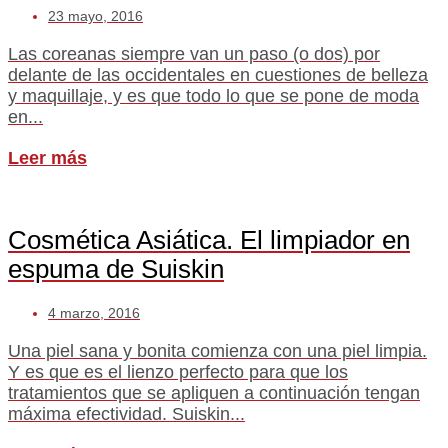
23 mayo, 2016
Las coreanas siempre van un paso (o dos) por
delante de las occidentales en cuestiones de belleza
y maquillaje, y es que todo lo que se pone de moda
en...
Leer más
Cosmética Asiática. El limpiador en
espuma de Suiskin
4 marzo, 2016
Una piel sana y bonita comienza con una piel limpia.
Y es que es el lienzo perfecto para que los
tratamientos que se apliquen a continuación tengan
máxima efectividad. Suiskin...