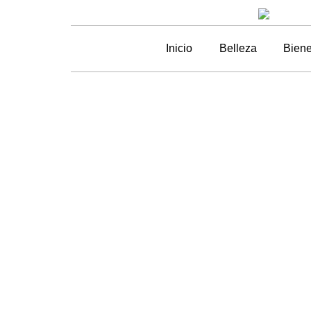
Inicio
Belleza
Biene
Po
Eau de Fle