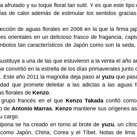
afrutado y su toque floral tan sutil. Y es que este tipo
ías de calor además de estimular los sentidos gracias
ección de aguas florales en 2008 en la que la firma j
es orientales en un delicioso frasco de fragancia, cap
bolos tan característicos de Japón como son la seda, 
ustituye a una de las que estuvieron a la venta el año an
 convirtió en la estrella de los días primaverales junto 
da. Este año 2011 la magnolia deja paso al
yuzu
que pasa
dad que promete deleitar a las adictas a las aguas f
as florales de
Kenzo
.
grupo francés en el que
Kenzo Takada
confió como
no de
Antonio Marras
,
Kenzo
mantiene sus orígenes asi
u cargo.
ipona se ha creado en torno al brote de
yuzu
, un cítr
como Japón, China, Corea y el Tíbet. Notas de lima 