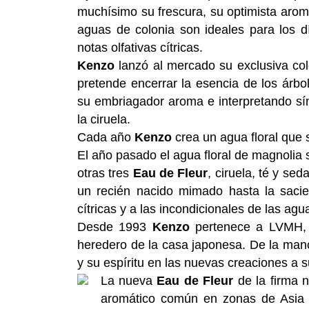
muchísimo su frescura, su optimista aroma 
aguas de colonia son ideales para los d
notas olfativas cítricas.
Kenzo
lanzó al mercado su exclusiva col
pretende encerrar la esencia de los árbol
su embriagador aroma e interpretando sím
la ciruela.
Cada año
Kenzo
crea un agua floral que s
El año pasado el agua floral de magnolia se
otras tres
Eau de Fleur
, ciruela, té y se
un recién nacido mimado hasta la sacie
cítricas y a las incondicionales de las agu
Desde 1993
Kenzo
pertenece a LVMH, 
heredero de la casa japonesa. De la ma
y su espíritu en las nuevas creaciones a s
La nueva
Eau de Fleur
de la firma n
aromático común en zonas de Asia 