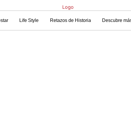
star
Life Style
Retazos de Historia
Descubre má
rtada
»
Blog
»
Eau de Fleur de Yuzu, una nueva flor en la familia KE
ur de Yuzu, una nueva
familia KENZO
7 abril, 2011