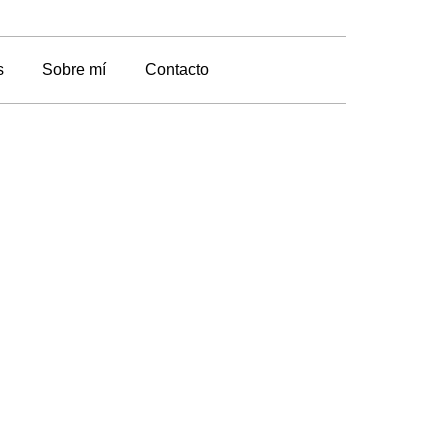
s
Sobre mí
Contacto
NZO
 flor en la