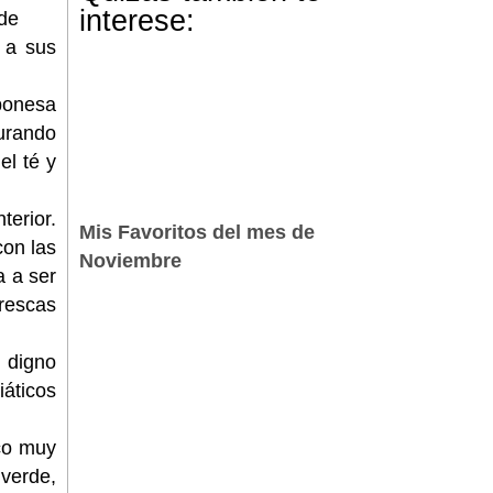
interese:
 de
 a sus
aponesa
turando
el té y
terior.
Mis Favoritos del mes de
con las
Noviembre
 a ser
rescas
 digno
áticos
ico muy
verde,