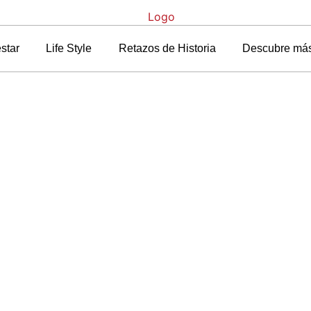
star
Life Style
Retazos de Historia
Descubre má
tada
»
Blog
»
Una caricia de rosas frescas en tu piel con Especially Es
a de rosas frescas en 
Especially Escada
5 octubre, 2011