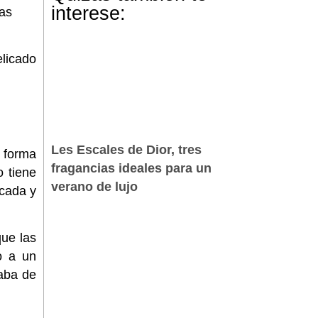
interese:
das
licado
Les Escales de Dior, tres
e forma
fragancias ideales para un
 tiene
verano de lujo
icada y
que las
o a un
aba de