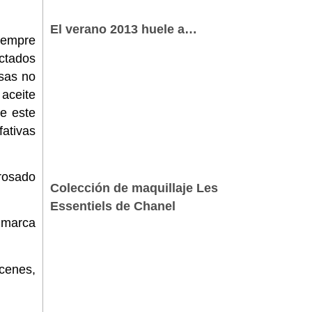
El verano 2013 huele a…
iempre
ectados
sas no
 aceite
de este
ativas
 rosado
Colección de maquillaje Les
Essentiels de Chanel
a marca
acenes,