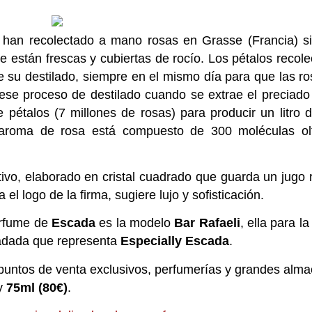
e han recolectado a mano rosas en Grasse (Francia) s
están frescas y cubiertas de rocío. Los pétalos recol
su destilado, siempre en el mismo día para que las ro
 ese proceso de destilado cuando se extrae el preciado
pétalos (7 millones de rosas) para producir un litro 
aroma de rosa está compuesto de 300 moléculas olf
ivo, elaborado en cristal cuadrado que guarda un jugo
l logo de la firma, sugiere lujo y sofisticación.
erfume de
Escada
es la modelo
Bar Rafaeli
, ella para l
fadada que representa
Especially Escada
.
puntos de venta exclusivos, perfumerías y grandes alm
y
75ml (80€)
.