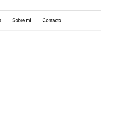
s
Sobre mí
Contacto
cada
tu piel con