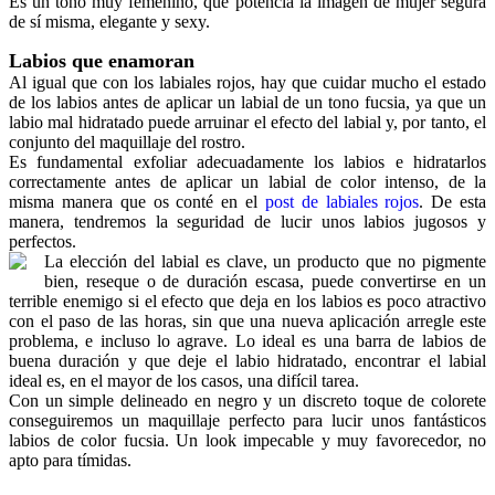
Es un tono muy femenino, que potencia la imagen de mujer segura
de sí misma, elegante y sexy.
Labios que enamoran
Al igual que con los labiales rojos, hay que cuidar mucho el estado
de los labios antes de aplicar un labial de un tono fucsia, ya que un
labio mal hidratado puede arruinar el efecto del labial y, por tanto, el
conjunto del maquillaje del rostro.
Es fundamental exfoliar adecuadamente los labios e hidratarlos
correctamente antes de aplicar un labial de color intenso, de la
misma manera que os conté en el
post de labiales rojos
. De esta
manera, tendremos la seguridad de lucir unos labios jugosos y
perfectos.
La elección del labial es clave, un producto que no pigmente
bien, reseque o de duración escasa, puede convertirse en un
terrible enemigo si el efecto que deja en los labios es poco atractivo
con el paso de las horas, sin que una nueva aplicación arregle este
problema, e incluso lo agrave. Lo ideal es una barra de labios de
buena duración y que deje el labio hidratado, encontrar el labial
ideal es, en el mayor de los casos, una difícil tarea.
Con un simple delineado en negro y un discreto toque de colorete
conseguiremos un maquillaje perfecto para lucir unos fantásticos
labios de color fucsia. Un look impecable y muy favorecedor, no
apto para tímidas.