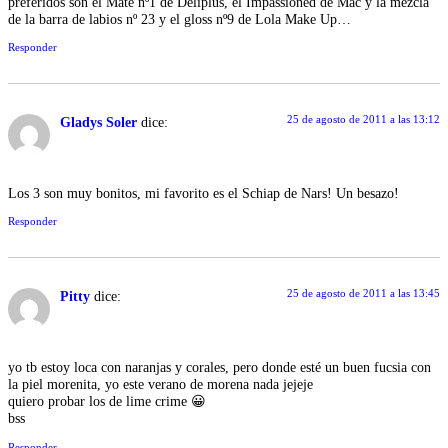
preferidos son el Mate nº1 de Deliplús, el Impassioned de Mac y la mezcla
de la barra de labios nº 23 y el gloss nº9 de Lola Make Up…
Responder
25 de agosto de 2011 a las 13:12
Gladys Soler
dice:
Los 3 son muy bonitos, mi favorito es el Schiap de Nars! Un besazo!
Responder
25 de agosto de 2011 a las 13:45
Pitty
dice:
yo tb estoy loca con naranjas y corales, pero donde esté un buen fucsia con
la piel morenita, yo este verano de morena nada jejeje
quiero probar los de lime crime 😀
bss
Responder