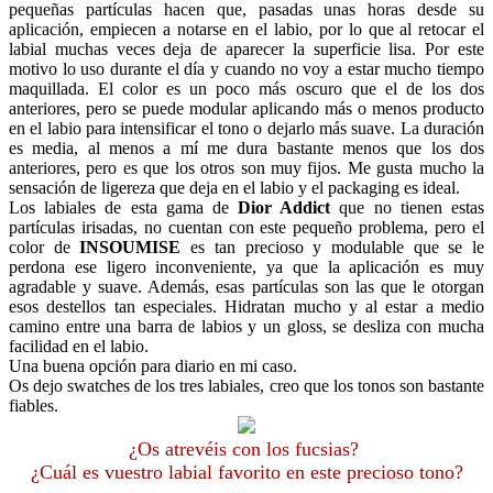
pequeñas partículas hacen que, pasadas unas horas desde su
aplicación, empiecen a notarse en el labio, por lo que al retocar el
labial muchas veces deja de aparecer la superficie lisa. Por este
motivo lo uso durante el día y cuando no voy a estar mucho tiempo
maquillada. El color es un poco más oscuro que el de los dos
anteriores, pero se puede modular aplicando más o menos producto
en el labio para intensificar el tono o dejarlo más suave. La duración
es media, al menos a mí me dura bastante menos que los dos
anteriores, pero es que los otros son muy fijos. Me gusta mucho la
sensación de ligereza que deja en el labio y el packaging es ideal.
Los labiales de esta gama de
Dior Addict
que no tienen estas
partículas irisadas, no cuentan con este pequeño problema, pero el
color de
INSOUMISE
es tan precioso y modulable que se le
perdona ese ligero inconveniente, ya que la aplicación es muy
agradable y suave. Además, esas partículas son las que le otorgan
esos destellos tan especiales. Hidratan mucho y al estar a medio
camino entre una barra de labios y un gloss, se desliza con mucha
facilidad en el labio.
Una buena opción para diario en mi caso.
Os dejo swatches de los tres labiales, creo que los tonos son bastante
fiables.
¿Os atrevéis con los fucsias?
¿Cuál es vuestro labial favorito en este precioso tono?