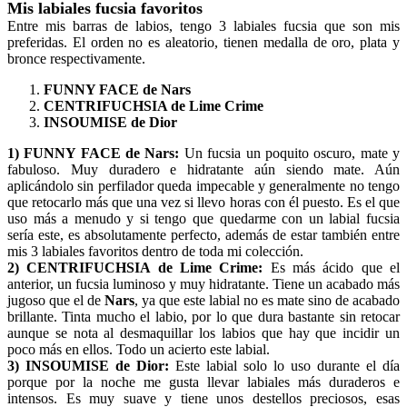
Mis labiales fucsia favoritos
Entre mis barras de labios, tengo 3 labiales fucsia que son mis
preferidas. El orden no es aleatorio, tienen medalla de oro, plata y
bronce respectivamente.
FUNNY FACE de Nars
CENTRIFUCHSIA de Lime Crime
INSOUMISE de Dior
1) FUNNY FACE de Nars:
Un fucsia un poquito oscuro, mate y
fabuloso. Muy duradero e hidratante aún siendo mate. Aún
aplicándolo sin perfilador queda impecable y generalmente no tengo
que retocarlo más que una vez si llevo horas con él puesto. Es el que
uso más a menudo y si tengo que quedarme con un labial fucsia
sería este, es absolutamente perfecto, además de estar también entre
mis 3 labiales favoritos dentro de toda mi colección.
2) CENTRIFUCHSIA de Lime Crime:
Es más ácido que el
anterior, un fucsia luminoso y muy hidratante. Tiene un acabado más
jugoso que el de
Nars
, ya que este labial no es mate sino de acabado
brillante. Tinta mucho el labio, por lo que dura bastante sin retocar
aunque se nota al desmaquillar los labios que hay que incidir un
poco más en ellos. Todo un acierto este labial.
3) INSOUMISE de Dior:
Este labial solo lo uso durante el día
porque por la noche me gusta llevar labiales más duraderos e
intensos. Es muy suave y tiene unos destellos preciosos, esas