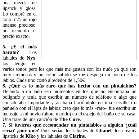
una mezcla de
lipstick y gloss.
Lo compré en el
tono nº75 un rojo
intenso precioso,
no recuerdo el
precio exacto.
5. ¿Y el más
barato?
Los
labiales de
Nyx
,
los tengo en
varios tonos pero los que más me gustan son los nude ya que son
muy cremosos y un color subido se me despega un poco de los
labios. Cada uno costó alrededor de 1,50€
6. ¿Qué es lo más raro que has hecho con un pintalabios?
Dejando a un lado eso momentos en los que no encontraba un
bolígrafo y tenía que escribir un número de teléfono o algo que
consideraba importante y acababa haciéndolo en una servilleta o
pañuelo con el lápiz de labios; creo que lo más «raro» fue escribir un
mensaje a mi novio (ahora marido) en el espejo del baño de su casa.
Una frase de una canción de
The Cure
.
7. Si tuvieras que recomendar un pintalabios a alguien ¿cuál
sería? ¿por qué?
Pues serían los labiales de
Chanel
, los creamy
lipsticks de
Kiko
y los labiales de
Clarins
.