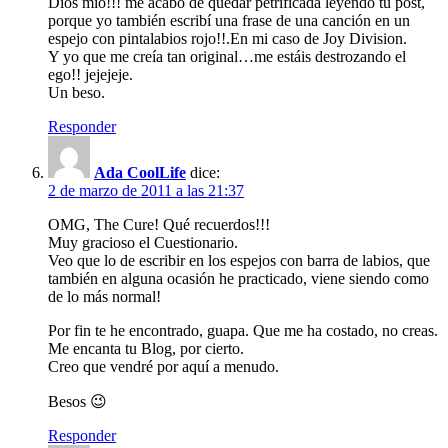
Dios mío!!! me acabo de quedar petrificada leyendo tu post,
porque yo también escribí una frase de una canción en un
espejo con pintalabios rojo!!.En mi caso de Joy Division.
Y yo que me creía tan original…me estáis destrozando el
ego!! jejejeje.
Un beso.
Responder
Ada CoolLife
dice:
2 de marzo de 2011 a las 21:37
OMG, The Cure! Qué recuerdos!!!
Muy gracioso el Cuestionario.
Veo que lo de escribir en los espejos con barra de labios, que
también en alguna ocasión he practicado, viene siendo como
de lo más normal!
Por fin te he encontrado, guapa. Que me ha costado, no creas.
Me encanta tu Blog, por cierto.
Creo que vendré por aquí a menudo.
Besos 😉
Responder