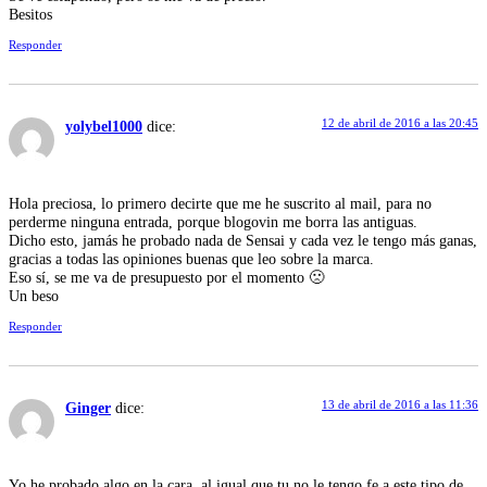
Besitos
Responder
12 de abril de 2016 a las 20:45
yolybel1000
dice:
Hola preciosa, lo primero decirte que me he suscrito al mail, para no
perderme ninguna entrada, porque blogovin me borra las antiguas.
Dicho esto, jamás he probado nada de Sensai y cada vez le tengo más ganas,
gracias a todas las opiniones buenas que leo sobre la marca.
Eso sí, se me va de presupuesto por el momento 🙁
Un beso
Responder
13 de abril de 2016 a las 11:36
Ginger
dice:
Yo he probado algo en la cara, al igual que tu no le tengo fe a este tipo de