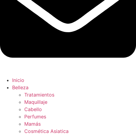
Inicio
Belleza
Tratamientos
Maquillaje
Cabello
Perfumes
Mamás
Cosmética Asiatica