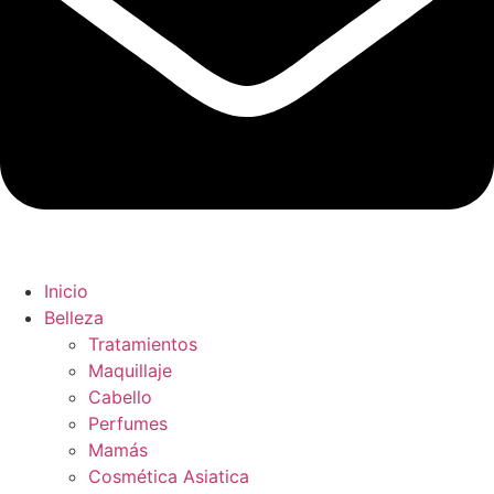
Inicio
Belleza
Tratamientos
Maquillaje
Cabello
Perfumes
Mamás
Cosmética Asiatica