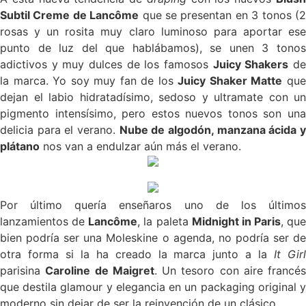
Subtil Creme de Lancôme
que se presentan en 3 tonos (
rosas y un rosita muy claro luminoso para aportar ese
punto de luz del que hablábamos), se unen 3 tonos
adictivos y muy dulces de los famosos
Juicy Shakers
d
la marca. Yo soy muy fan de los
Juicy Shaker Matte
qu
dejan el labio hidratadísimo, sedoso y ultramate con un
pigmento intensísimo, pero estos nuevos tonos son una
delicia para el verano.
Nube de algodón, manzana ácida 
plátano
nos van a endulzar aún más el verano.
Por último quería enseñaros uno de los últimos
lanzamientos de
Lancôme
, la paleta
Midnight in Paris
, que
bien podría ser una Moleskine o agenda, no podría ser de
otra forma si la ha creado la marca junto a la
It Gir
parisina
Caroline de Maigret
. Un tesoro con aire francés
que destila glamour y elegancia en un packaging original y
moderno sin dejar de ser la reinvención de un clásico.