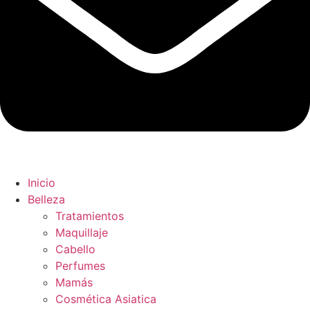
Inicio
Belleza
Tratamientos
Maquillaje
Cabello
Perfumes
Mamás
Cosmética Asiatica