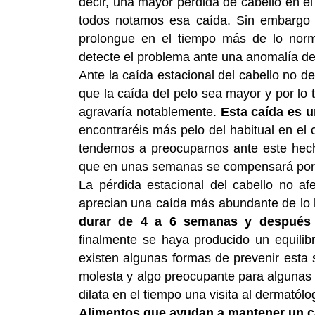
decir, una mayor pérdida de cabello en e
todos notamos esa caída. Sin embargo 
prolongue en el tiempo más de lo norm
detecte el problema ante una anomalía de
Ante la caída estacional del cabello no 
que la caída del pelo sea mayor y por lo 
agravaría notablemente.
Esta caída es 
encontraréis más pelo del habitual en el 
tendemos a preocuparnos ante este hecho
que en unas semanas se compensará por 
La pérdida estacional del cabello no af
aprecian una caída más abundante de lo h
durar de 4 a 6 semanas y después e
finalmente se haya producido un equilib
existen algunas formas de prevenir esta 
molesta y algo preocupante para algunas 
dilata en el tiempo una visita al dermatól
Alimentos que ayudan a mantener un ca