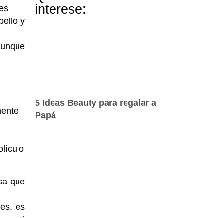
interese:
es
bello y
aunque
5 Ideas Beauty para regalar a
mente
Papá
lículo
usa que
es, es