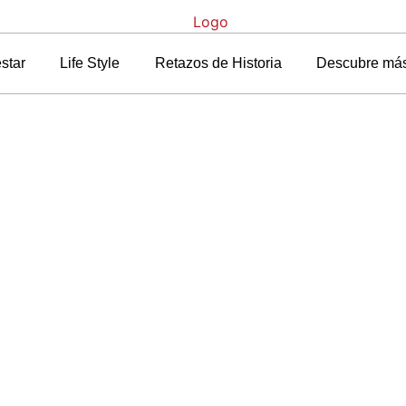
star
Life Style
Retazos de Historia
Descubre má
a
»
Blog
»
Luce un cabello sano y fuerte sin miedo a los cambios estac
llo sano y fuerte si
cambios estacionale
20 marzo, 2012