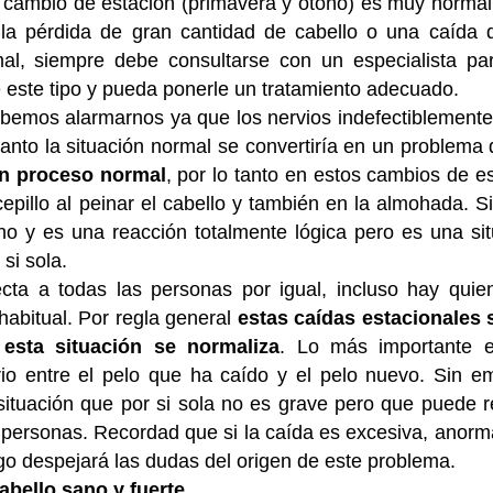
l cambio de estación (primavera y otoño) es muy normal
la pérdida de gran cantidad de cabello o una caída 
al, siempre debe consultarse con un especialista pa
 este tipo y pueda ponerle un tratamiento adecuado.
debemos alarmarnos ya que los nervios indefectiblement
tanto la situación normal se convertiría en un problema
un proceso normal
, por lo tanto en estos cambios de e
cepillo al peinar el cabello y también en la almohada. 
 y es una reacción totalmente lógica pero es una sit
si sola.
ecta a todas las personas por igual, incluso hay quie
abitual. Por regla general
estas caídas estacionales 
sta situación se normaliza
. Lo más importante 
rio entre el pelo que ha caído y el pelo nuevo. Sin e
situación que por si sola no es grave pero que puede r
personas. Recordad que si la caída es excesiva, anorm
ogo despejará las dudas del origen de este problema.
bello sano y fuerte