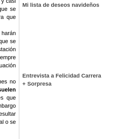
 y casi
Mi lista de deseos navideños
que se
ra que
e harán
 que se
stación
Siempre
uación
Entrevista a Felicidad Carrera
nes no
+ Sorpresa
suelen
es que
mbargo
esultar
al o se