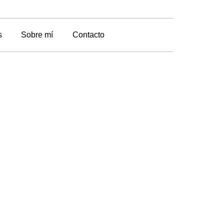
s
Sobre mí
Contacto
ionales
n miedo a los
s