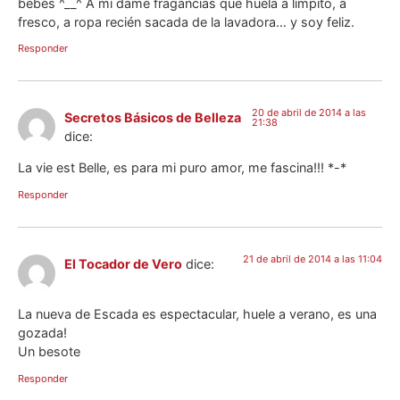
bebés ^__^ A mi dame fragancias que huela a limpito, a
fresco, a ropa recién sacada de la lavadora… y soy feliz.
Responder
20 de abril de 2014 a las
Secretos Básicos de Belleza
21:38
dice:
La vie est Belle, es para mi puro amor, me fascina!!! *-*
Responder
21 de abril de 2014 a las 11:04
El Tocador de Vero
dice:
La nueva de Escada es espectacular, huele a verano, es una
gozada!
Un besote
Responder