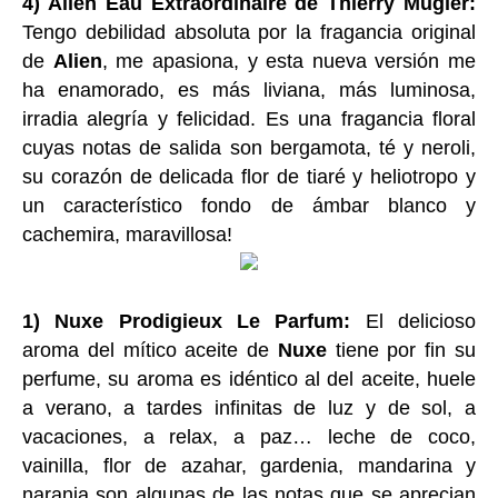
4) Alien Eau Extraordinaire de Thierry Mugler:
Tengo debilidad absoluta por la fragancia original
de
Alien
, me apasiona, y esta nueva versión me
ha enamorado, es más liviana, más luminosa,
irradia alegría y felicidad. Es una fragancia floral
cuyas notas de salida son bergamota, té y neroli,
su corazón de delicada flor de tiaré y heliotropo y
un característico fondo de ámbar blanco y
cachemira, maravillosa!
1) Nuxe Prodigieux Le Parfum:
El delicioso
aroma del mítico aceite de
Nuxe
tiene por fin su
perfume, su aroma es idéntico al del aceite, huele
a verano, a tardes infinitas de luz y de sol, a
vacaciones, a relax, a paz… leche de coco,
vainilla, flor de azahar, gardenia, mandarina y
naranja son algunas de las notas que se aprecian