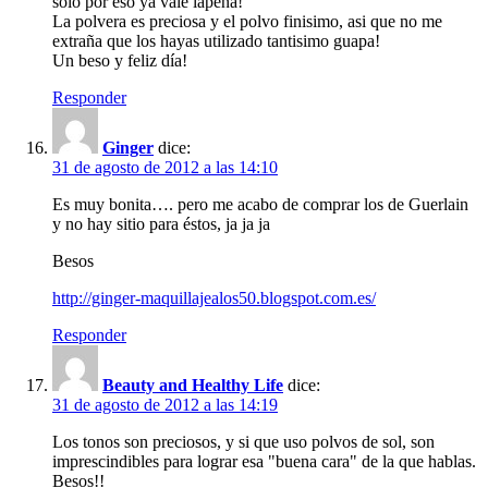
solo por eso ya vale lapena!
La polvera es preciosa y el polvo finisimo, asi que no me
extraña que los hayas utilizado tantisimo guapa!
Un beso y feliz día!
Responder
Ginger
dice:
31 de agosto de 2012 a las 14:10
Es muy bonita…. pero me acabo de comprar los de Guerlain
y no hay sitio para éstos, ja ja ja
Besos
http://ginger-maquillajealos50.blogspot.com.es/
Responder
Beauty and Healthy Life
dice:
31 de agosto de 2012 a las 14:19
Los tonos son preciosos, y si que uso polvos de sol, son
imprescindibles para lograr esa "buena cara" de la que hablas.
Besos!!