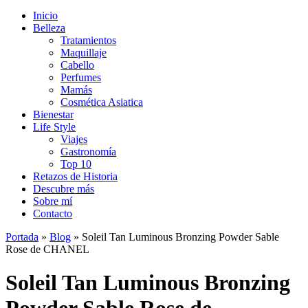
Inicio
Belleza
Tratamientos
Maquillaje
Cabello
Perfumes
Mamás
Cosmética Asiatica
Bienestar
Life Style
Viajes
Gastronomía
Top 10
Retazos de Historia
Descubre más
Sobre mí
Contacto
Portada
»
Blog
»
Soleil Tan Luminous Bronzing Powder Sable
Rose de CHANEL
Soleil Tan Luminous Bronzing