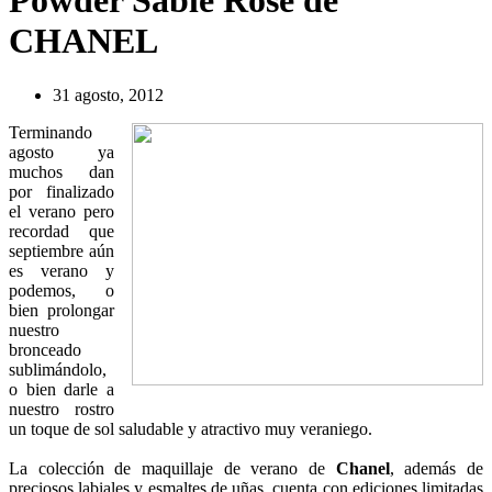
Powder Sable Rose de
CHANEL
31 agosto, 2012
Terminando
agosto ya
muchos dan
por finalizado
el verano pero
recordad que
septiembre aún
es verano y
podemos, o
bien prolongar
nuestro
bronceado
sublimándolo,
o bien darle a
nuestro rostro
un toque de sol saludable y atractivo muy veraniego.
La colección de maquillaje de verano de
Chanel
, además de
preciosos labiales y esmaltes de uñas, cuenta con ediciones limitadas