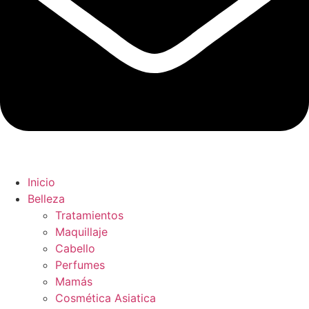
Inicio
Belleza
Tratamientos
Maquillaje
Cabello
Perfumes
Mamás
Cosmética Asiatica