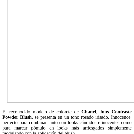
El reconocido modelo de colorete de
Chanel
,
Jous Contraste
Powder Blush
, se presenta en un tono rosado irisado, Innocence,
perfecto para combinar tanto con looks cándidos e inocentes como
para marcar pómulo en looks más arriesgados simplemente
modulando con la aplicación del blush.