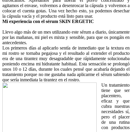
enroscamos. Apretamos para liberar el polvo concentrado y
agitamos el envase, volvemos a desenroscar la cápsula y volvemos a
colocar el cuenta gotas. Una vez hecho esto, ya podemos desechar
la cápsula vacía y el producto está listo para usar.
Mi experiencia con el sérum SKIN ERGETIC
Llevo algo más de un mes utilizando este sérum a diario, únicamente
por las mañanas, mi piel es mixta y sensible, para que os pongáis en
antecedentes.
Los primeros días al aplicarlo sentía de inmediato que la textura en
mi rostro se tornaba pegajosa y el resultado al extender el producto
era de una tirantez muy desagradable que rápidamente solucionaba
poniendo encima mi hidratante habitual. Esta sensación se prolongó
unos 10 o 12 días, durante los cuales pensé que acabaría dejando el
tratamiento porque no me gustaba nada aplicarme el sérum sabiendo
que sería inmediata la tirantez en el rostro.
Un tratamiento
tiene que ser
placentero,
eficaz y que
cubra nuestras
necesidades sí,
pero el placer
de una rutina
con productos