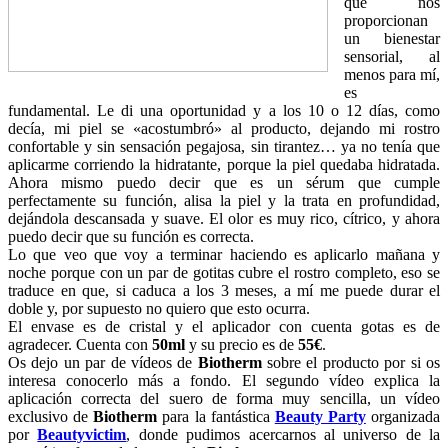
que nos
proporcionan
un bienestar
sensorial, al
menos para mí,
es
fundamental. Le di una oportunidad y a los 10 o 12 días, como
decía, mi piel se «acostumbró» al producto, dejando mi rostro
confortable y sin sensación pegajosa, sin tirantez… ya no tenía que
aplicarme corriendo la hidratante, porque la piel quedaba hidratada.
Ahora mismo puedo decir que es un sérum que cumple
perfectamente su función, alisa la piel y la trata en profundidad,
dejándola descansada y suave. El olor es muy rico, cítrico, y ahora
puedo decir que su función es correcta.
Lo que veo que voy a terminar haciendo es aplicarlo mañana y
noche porque con un par de gotitas cubre el rostro completo, eso se
traduce en que, si caduca a los 3 meses, a mí me puede durar el
doble y, por supuesto no quiero que esto ocurra.
El envase es de cristal y el aplicador con cuenta gotas es de
agradecer. Cuenta con
50ml
y su precio es de
55€
.
Os dejo un par de vídeos de
Biotherm
sobre el producto por si os
interesa conocerlo más a fondo. El segundo vídeo explica la
aplicación correcta del suero de forma muy sencilla, un vídeo
exclusivo de
Biotherm
para la fantástica
Beauty Party
organizada
por
Beautyvictim
, donde pudimos acercarnos al universo de la