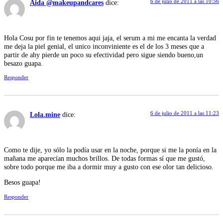
6 de julio de 2011 a las 10:56
Aida @makeupandcares
dice:
Hola Cosu por fin te tenemos aqui jaja, el serum a mi me encanta la verdad
me deja la piel genial, el unico inconviniente es el de los 3 meses que a
partir de ahy pierde un poco su efectividad pero sigue siendo bueno,un
besazo guapa.
Responder
6 de julio de 2011 a las 11:23
Lola.mine
dice:
Como te dije, yo sólo la podía usar en la noche, porque si me la ponía en la
mañana me aparecían muchos brillos. De todas formas sí que me gustó,
sobre todo porque me iba a dormir muy a gusto con ese olor tan delicioso.
Besos guapa!
Responder