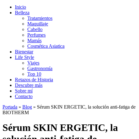
Inicio
Belleza
Tratamientos
Maquillaje
Cabello
Perfumes
Mamás
Cosmética Asiatica
Bienestar
Life Style
Viajes
Gastronomía
Top 10
Retazos de Historia
Descubre más
Sobre mí
Contacto
Portada
»
Blog
»
Sérum SKIN ERGETIC, la solución anti-fatiga de
BIOTHERM
Sérum SKIN ERGETIC, la