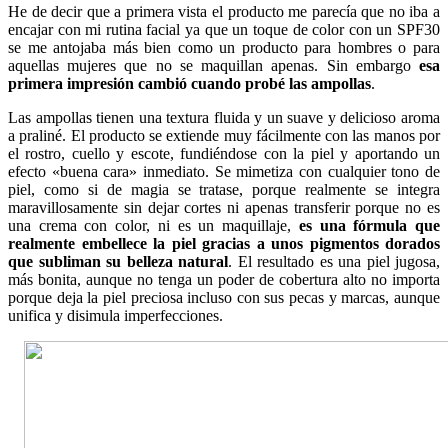
He de decir que a primera vista el producto me parecía que no iba a
encajar con mi rutina facial ya que un toque de color con un SPF30
se me antojaba más bien como un producto para hombres o para
aquellas mujeres que no se maquillan apenas. Sin embargo
esa
primera impresión cambió cuando probé las ampollas
.
Las ampollas tienen una textura fluida y un suave y delicioso aroma
a praliné. El producto se extiende muy fácilmente con las manos por
el rostro, cuello y escote, fundiéndose con la piel y aportando un
efecto «buena cara» inmediato. Se mimetiza con cualquier tono de
piel, como si de magia se tratase, porque realmente se integra
maravillosamente sin dejar cortes ni apenas transferir porque no es
una crema con color, ni es un maquillaje,
es una fórmula que
realmente embellece la piel gracias a unos pigmentos dorados
que subliman su belleza natural
. El resultado es una piel jugosa,
más bonita, aunque no tenga un poder de cobertura alto no importa
porque deja la piel preciosa incluso con sus pecas y marcas, aunque
unifica y disimula imperfecciones.