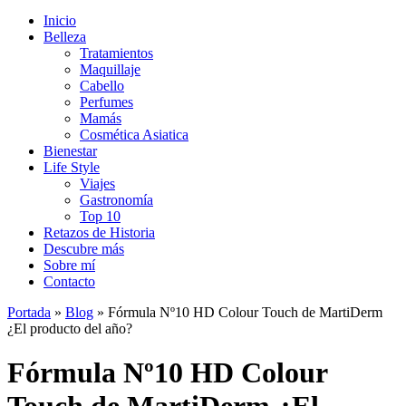
Inicio
Belleza
Tratamientos
Maquillaje
Cabello
Perfumes
Mamás
Cosmética Asiatica
Bienestar
Life Style
Viajes
Gastronomía
Top 10
Retazos de Historia
Descubre más
Sobre mí
Contacto
Portada
»
Blog
»
Fórmula Nº10 HD Colour Touch de MartiDerm
¿El producto del año?
Fórmula Nº10 HD Colour