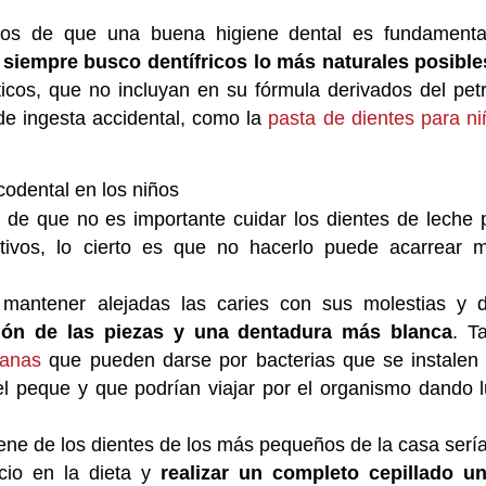
iños de que una buena higiene dental es fundamenta
 siempre busco dentífricos lo más naturales posible
éticos, que no incluyan en su fórmula derivados del pet
de ingesta accidental, como la
pasta de dientes para n
codental en los niños
r de que no es importante cuidar los dientes de leche
nitivos, lo cierto es que no hacerlo puede acarrear 
antener alejadas las caries con sus molestias y d
ión de las piezas y una dentadura más blanca
. T
ianas
que pueden darse por bacterias que se instalen 
l peque y que podrían viajar por el organismo dando l
ne de los dientes de los más pequeños de la casa sería
lcio en la dieta y
realizar un completo cepillado u