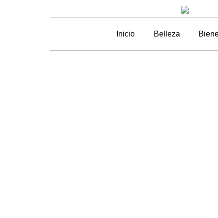
Inicio
Belleza
Biene
Por
Cuida la sal