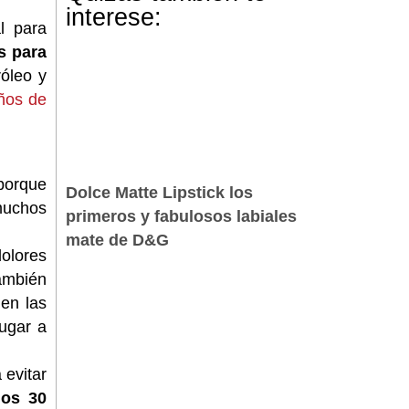
interese:
l para
s para
róleo y
iños de
 porque
Dolce Matte Lipstick los
muchos
primeros y fabulosos labiales
mate de D&G
olores
ambién
en las
ugar a
 evitar
nos 30