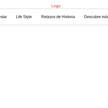
star
Life Style
Retazos de Historia
Descubre má
tada
»
Blog
»
Cuida la salud bucodental de los más pequeños con We
ud bucodental de los
con Weleda
28 febrero, 2019