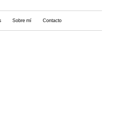
s
Sobre mí
Contacto
leda
 más pequeños