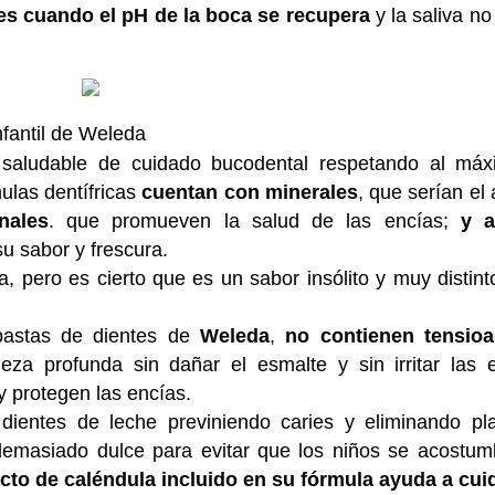
s cuando el pH de la boca se recupera
y la saliva no
nfantil de Weleda
aludable de cuidado bucodental respetando al máx
mulas dentífricas
cuentan con minerales
, que serían el
nales
. que promueven la salud de las encías;
y a
u sabor y frescura.
a, pero es cierto que es un sabor insólito y muy distint
e pastas de dientes de
Weleda
,
no contienen tensioa
eza profunda sin dañar el esmalte y sin irritar las e
y protegen las encías.
dientes de leche previniendo caries y eliminando pl
demasiado dulce para evitar que los niños se acostum
acto de caléndula incluido en su fórmula ayuda a cuid