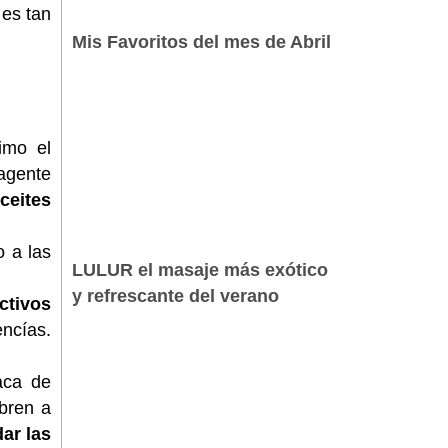
 es tan
Mis Favoritos del mes de Abril
imo el
 agente
ceites
o a las
LULUR el masaje más exótico
y refrescante del verano
ctivos
ncías.
aca de
bren a
ar las