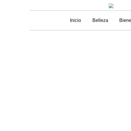
Inicio
Belleza
Biene
Por
Así fue la f