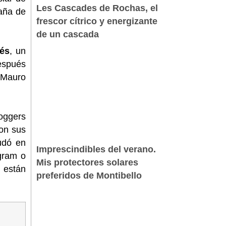
Les Cascades de Rochas, el
aña de
frescor cítrico y energizante
de un cascada
cés
, un
Después
 Mauro
loggers
on sus
udó en
Imprescindibles del verano.
agram o
Mis protectores solares
 están
preferidos de Montibello