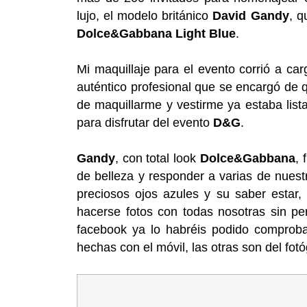
lujo, el modelo británico
David Gandy
, q
Dolce&Gabbana Light Blue
.
Mi maquillaje para el evento corrió a ca
auténtico profesional que se encargó de 
de maquillarme y vestirme ya estaba lis
para disfrutar del evento
D&G
.
Gandy
, con total look
Dolce&Gabbana
, 
de belleza y responder a varias de nues
preciosos ojos azules y su saber esta
hacerse fotos con todas nosotras sin per
facebook ya lo habréis podido comprobar
hechas con el móvil, las otras son del fot