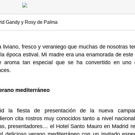
id Gandy y Rosy de Palma
 liviano, fresco y veraniego que muchas de nosotras t
a la época estival. Mi madre era una enamorada de est
te aroma tan especial que se ha convertido en uno 
nces.
verano mediterráneo
id la fiesta de presentación de la nueva camp
ieron cita rostros muy conocidos tanto a nivel nacion
stas, presentadores… el Hotel Santo Mauro en Madrid r
 delicioso verano mediterráneo con un invitado espec