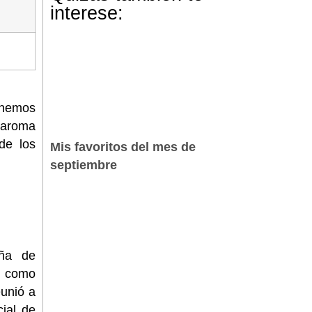
interese:
enemos
e aroma
de los
Mis favoritos del mes de
septiembre
aña de
al como
eunió a
ial de