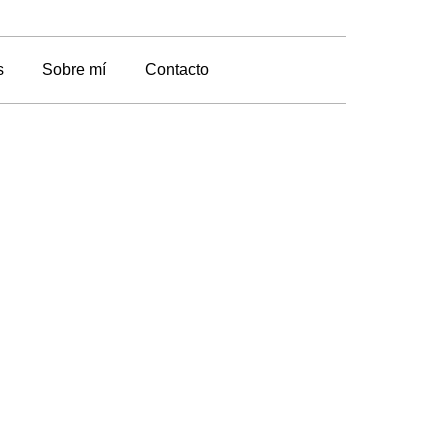
s
Sobre mí
Contacto
andy
ight Blue con