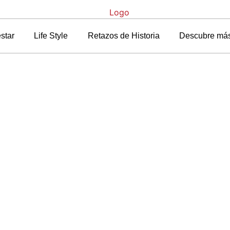
star
Life Style
Retazos de Historia
Descubre má
tada
»
Blog
»
Así fue la fiesta Dolce&Gabbana Light Blue con David G
iesta Dolce&Gabbana L
David Gandy
4 junio, 2013